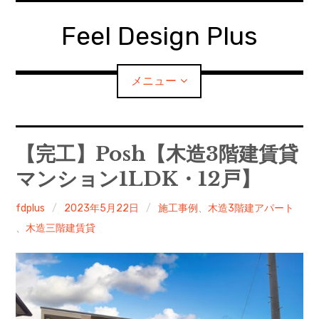
コ
ン
Feel Design Plus
テ
ン
ツ
メニュー
へ
移
動
HOMEに戻る
【完工】Posh【木造3階建賃貸
マンション1LDK・12戸】
お問い合わせ
fdplus
2023年5月22日
施工事例
、
木造3階建アパート
会社概要
、
木造三階建賃貸