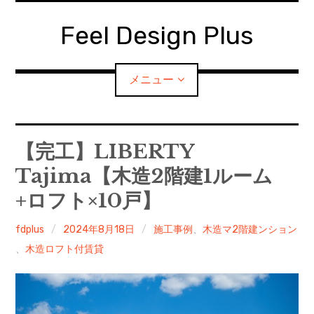
コ
ン
Feel Design Plus
テ
ン
ツ
メニュー
へ
移
動
HOMEに戻る
【完工】LIBERTY
Tajima【木造2階建1ルーム
お問い合わせ
+ロフト×10戸】
会社概要
fdplus
2024年8月18日
施工事例
、
木造マ2階建ンション
、
木造ロフト付賃貸